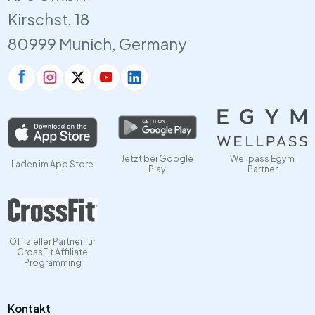
Kirschst. 18
80999 Munich, Germany
Jetzt bei Google
Wellpass Egym
Laden im App Store
Play
Partner
Offizieller Partner für
CrossFit Affiliate
Programming
Kontakt